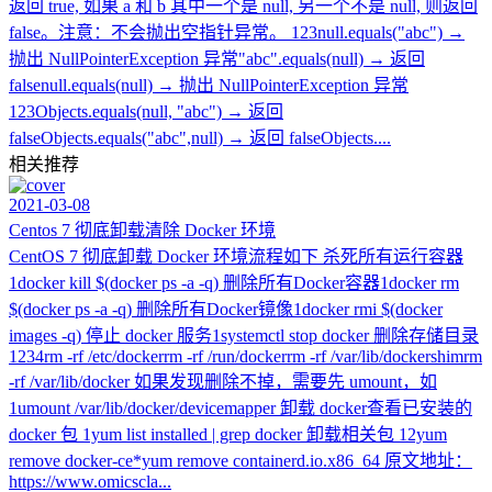
返回 true, 如果 a 和 b 其中一个是 null, 另一个不是 null, 则返回
false。注意：不会抛出空指针异常。 123null.equals("abc") →
抛出 NullPointerException 异常"abc".equals(null) → 返回
falsenull.equals(null) → 抛出 NullPointerException 异常
123Objects.equals(null, "abc") → 返回
falseObjects.equals("abc",null) → 返回 falseObjects....
相关推荐
2021-03-08
Centos 7 彻底卸载清除 Docker 环境
CentOS 7 彻底卸载 Docker 环境流程如下 杀死所有运行容器
1docker kill $(docker ps -a -q) 删除所有Docker容器1docker rm
$(docker ps -a -q) 删除所有Docker镜像1docker rmi $(docker
images -q) 停止 docker 服务1systemctl stop docker 删除存储目录
1234rm -rf /etc/dockerrm -rf /run/dockerrm -rf /var/lib/dockershimrm
-rf /var/lib/docker 如果发现删除不掉，需要先 umount，如
1umount /var/lib/docker/devicemapper 卸载 docker查看已安装的
docker 包 1yum list installed | grep docker 卸载相关包 12yum
remove docker-ce*yum remove containerd.io.x86_64 原文地址：
https://www.omicscla...