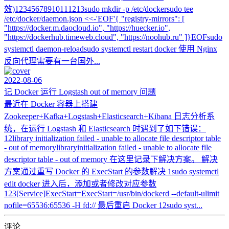
效)12345678910111213sudo mkdir -p /etc/dockersudo tee
/etc/docker/daemon.json <<-'EOF'{ "registry-mirrors": [
"https://docker.m.daocloud.io", "https://huecker.io",
"https://dockerhub.timeweb.cloud", "https://noohub.ru" ]}EOFsudo
systemctl daemon-reloadsudo systemctl restart docker 使用 Nginx
反向代理需要有一台国外...
2022-08-06
记 Docker 运行 Logstash out of memory 问题
最近在 Docker 容器上搭建
Zookeeper+Kafka+Logstash+Elasticsearch+Kibana 日志分析系
统，在运行 Logstash 和 Elasticsearch 时遇到了如下错误：
12library initialization failed - unable to allocate file descriptor table
- out of memorylibraryinitialization failed - unable to allocate file
descriptor table - out of memory 在这里记录下解决方案。 解决
方案通过重写 Docker 的 ExecStart 的参数解决 1sudo systemctl
edit docker 进入后，添加或者修改对应参数
123[Service]ExecStart=ExecStart=/usr/bin/dockerd --default-ulimit
nofile=65536:65536 -H fd:// 最后重启 Docker 12sudo syst...
评论