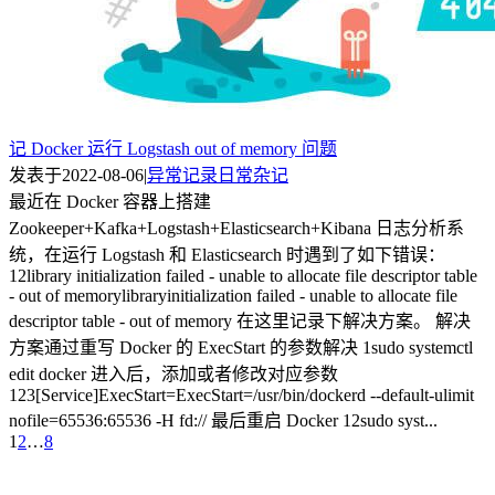
记 Docker 运行 Logstash out of memory 问题
发表于
2022-08-06
|
异常记录
日常杂记
最近在 Docker 容器上搭建
Zookeeper+Kafka+Logstash+Elasticsearch+Kibana 日志分析系
统，在运行 Logstash 和 Elasticsearch 时遇到了如下错误：
12library initialization failed - unable to allocate file descriptor table
- out of memorylibraryinitialization failed - unable to allocate file
descriptor table - out of memory 在这里记录下解决方案。 解决
方案通过重写 Docker 的 ExecStart 的参数解决 1sudo systemctl
edit docker 进入后，添加或者修改对应参数
123[Service]ExecStart=ExecStart=/usr/bin/dockerd --default-ulimit
nofile=65536:65536 -H fd:// 最后重启 Docker 12sudo syst...
1
2
…
8