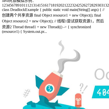
Java死锁模拟示例：
1234567891011121314151617181920212223242526272829303132
class DeadlockExample { public static void main(String[] args) { //
创建两个共享资源 final Object resource1 = new Object(); final
Object resource2 = new Object(); // 线程1尝试获取资源1，然后
资源2 Thread thread1 = new Thread(() -> { synchronized
(resource1) { System.out.pr...