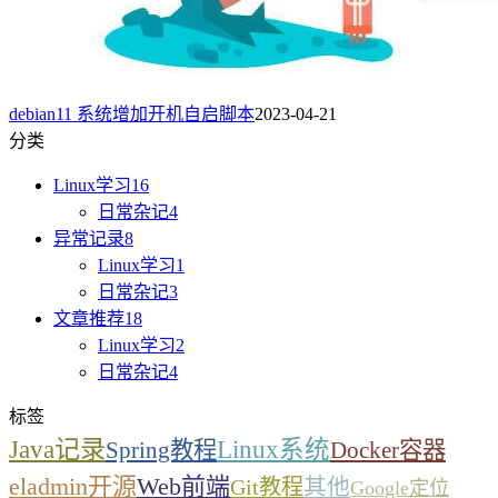
debian11 系统增加开机自启脚本
2023-04-21
分类
Linux学习
16
日常杂记
4
异常记录
8
Linux学习
1
日常杂记
3
文章推荐
18
Linux学习
2
日常杂记
4
标签
Java记录
Linux系统
Spring教程
Docker容器
eladmin开源
Web前端
其他
Git教程
Google定位