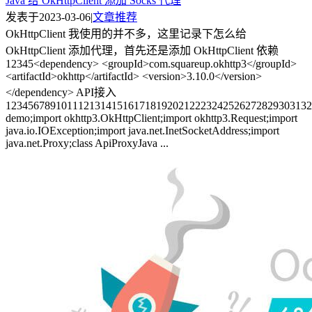
Java 给 OkHttpClient 添加 Socks 代理
发表于
2023-03-06
|
文章推荐
OkHttpClient 我使用的并不多，这里记录下怎么给
OkHttpClient 添加代理，首先还是添加 OkHttpClient 依赖
12345<dependency> <groupId>com.squareup.okhttp3</groupId>
<artifactId>okhttp</artifactId> <version>3.10.0</version>
</dependency> API接入
1234567891011121314151617181920212223242526272829303132
demo;import okhttp3.OkHttpClient;import okhttp3.Request;import
java.io.IOException;import java.net.InetSocketAddress;import
java.net.Proxy;class ApiProxyJava ...