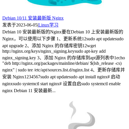
Debian 10/11 安装最新版 Nginx
发表于
2023-06-05
|
Linux学习
Debian 10 安装最新版的Nginx要在Debian 10 上安装最新版的
Nginx，可以使用以下步骤 1、更新系统12sudo apt updatesudo
apt upgrade 2、添加 Nginx 的存储库密钥12wget
http://nginx.org/keys/nginx_signing.keysudo apt-key add
nginx_signing.key 3、添加 Nginx 的存储库到apt源列表中1echo
"deb http://nginx.org/packages/mainline/debian/ $(lsb_release -cs)
nginx" | sudo tee /etc/apt/sources.list.d/nginx.list 4、更新存储库并
安装 Nginx1234567sudo apt updatesudo apt install nginx# 启动
nginxsudo systemctl start nginx# 设置自启sudo systemctl enable
nginx Debian 11 安装最新...